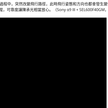
程中，突然改變飛行路徑，此時飛行姿態和方向也都會發生變化，然
讓陳承光相當放心。（Sony α9 III + SEL600F40GM，F4、