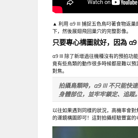
▲
利用 α9 III 捕捉五色鳥叼著食
下，然後展翅飛回巢穴的完整影像。
只要專心構圖就好，因為
α9 
α9 III 除了新增過往機種沒有的預拍
竟有些鳥類的動作很多時候都是難以預測的
對焦。
拍攝鳥類時，α9 III 不只能
身體部位，並牢牢鎖定、追蹤
以往如果遇到同樣的狀況，高機率會對焦
的運鏡構圖即可！這對拍攝經驗豐富的