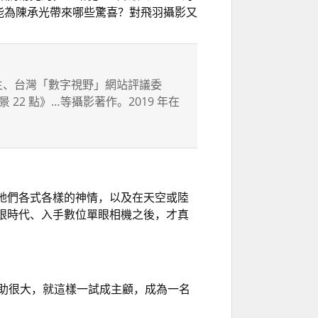
GM 能為陳承光帶來哪些驚喜？對飛羽攝影又
版版主、台灣「數字視野」網站評議委
2 點》…等攝影著作。2019 年在
牠們各式各樣的神情，以及在天空或陸
眼時代、入手數位單眼相機之後，才真
的幫助很大，就這樣一試成主顧，成為一名