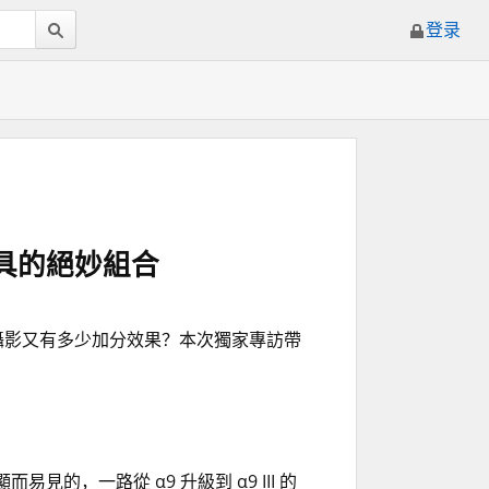
登录
性兼具的絕妙組合
對飛羽攝影又有多少加分效果？本次獨家專訪帶
的，一路從 α9 升級到 α9 III 的