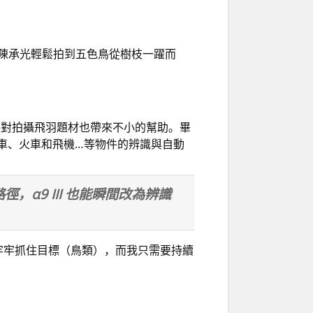
拍」讓陳承光輕鬆拍到五色鳥從樹枝一躍而
處理元件對拍攝飛羽題材也帶來不小的幫助。畢
、汽車、火車和飛機…等物件的辨識與自動
，α9 III 也能瞬間改為辨識
都牢牢抓住目標（鳥類），而我只需要持續