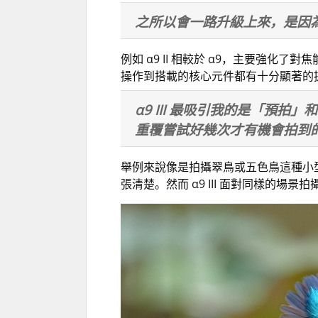
之所以會一路升級上來，是因為
例如 α9 II 相較於 α9，主要強化了
操作到搭載的核心元件都有十分顯著的
α9 III 最吸引我的是「預拍
重覆嘗試好幾次才有機會拍到
舉例來說像是拍攝翠鳥或五色鳥這種小
張清楚。然而 α9 III 面對同樣的