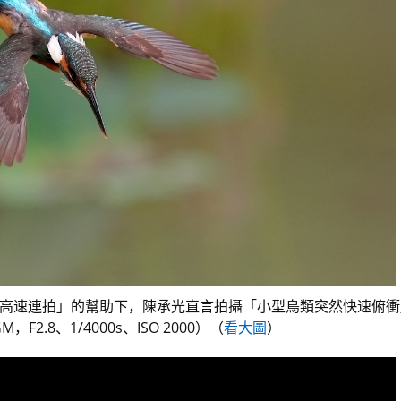
120fps 高速連拍」的幫助下，陳承光直言拍攝「小型鳥類突然快
8GM，F2.8、1/4000s、ISO 2000）（
看大圖
）