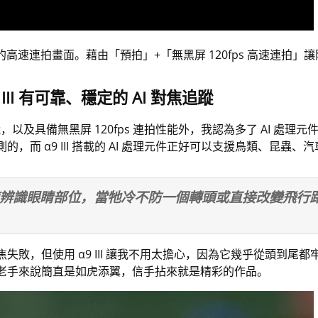
物返巢的高速連拍畫面。藉由「預拍」+「無黑屏 120fps 高速連
III
有可靠、穩定的
AI
對焦追蹤
功能，以及具備無黑屏 120fps 連拍性能外，我認為多了 AI 
，而 α9 III 搭載的 AI 處理元件正好可以支援鳥類、昆蟲
快速辨識眼睛部位，當牠冷不防一個轉頭或直接改變飛行路徑
。
失敗，但使用 α9 III 讓我不用太擔心，因為它幾乎從頭到尾
老手來說簡直是如虎添翼，信手拈來就是精彩的作品。