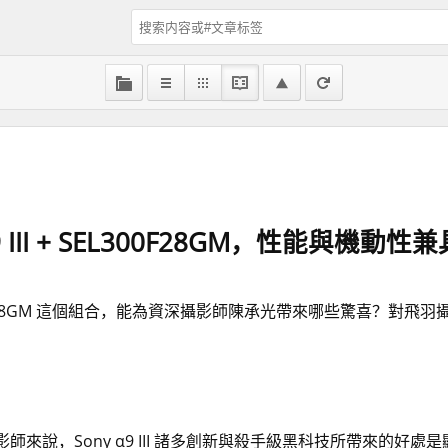
 III + SEL300F28GM，性能與機動
SEL300F28GM 這個組合，能為資深攝影師陳承光帶來哪些驚喜？
，Sony α9 III 諸多創新與殺手級黑科技所帶來的好處是顯而易見