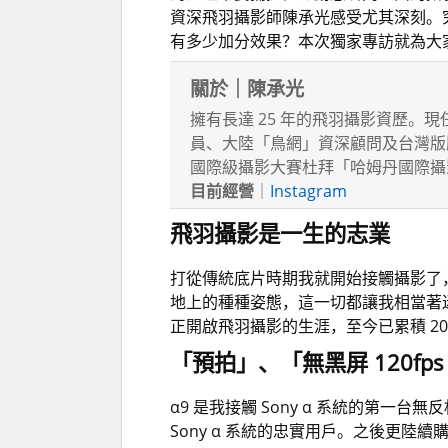
資深飛羽攝影師陳承光感受尤其深刻。究竟 
有多少加分效果？本次獨家專訪就為大
關於｜陳承光
擁有長達 25 年的飛羽攝影資歷。現
員、大陸「鳥網」資深顧問及台灣版版
國際級攝影大賽杜拜「哈姆丹國際攝影
目前經營
｜
Instagram
飛羽攝影是一生的志業
打從傳統底片時期我就開始接觸攝影了
地上的種種姿態，這一切都讓我相當著
正開啟飛羽攝影的生涯，至今已累積 2
「預拍」、「無黑屏
120fp
α9 是我接觸 Sony α 系統的第
Sony α 系統的忠實用戶。之後更陸續購入 α