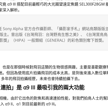
α9 III 搭配目前最輕巧的大光圈望遠定焦鏡 SEL300F28
家深入解析。
任 Sony Alpha 官方合作攝影師、「攝影家手札」網站鳥類
主。曾出版《台灣飛羽：台灣野鳥生態之美》、《台灣賞鳥鳥景 2
獎」（HIPA）一般類組（GENERAL）的彩色類別奪下首獎。
，也是在那個時候對飛羽這類的生物很感興趣，主要是喜歡觀察
迷。但因為使用底片拍攝飛羽的成本太高，是到後來進入數位單
0 多年的飛羽拍攝經歷，未來也會持續拍攝下去。
s
連拍」是
α9 III
最吸引我的兩大功能
一台無反相機，由於它出色的對焦和高速連拍性能，對我們拍鳥人士
9 II、α1 到目前最新的 α9 III。