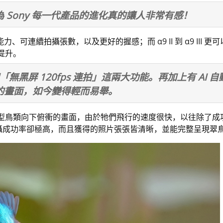
 Sony 每一代產品的進化真的讓人非常有感！
對焦能力、可連續拍攝張數，以及更好的握感；而 α9 II 到 α9 II
提升。
」和「無黑屏 120fps 連拍」這兩大功能。再加上有 A
的畫面，如今變得輕而易舉。
型鳥類向下俯衝的畫面，由於牠們飛行的速度很快，以往除了成
場景拍攝成功率卻極高，而且獲得的照片張張皆清晰，並能完整呈現