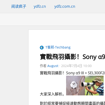
阅读疯子
ydfz.cn
ydfz.com.cn
T客邦-Techbang
實戰飛羽攝影！Sony α9
作者
August
2024年7月4日 10:00
實戰飛羽攝影！Sony α9 III + 
大家深入解析。
對於經常要捕捉極速動態瞬間畫面的攝影師來說