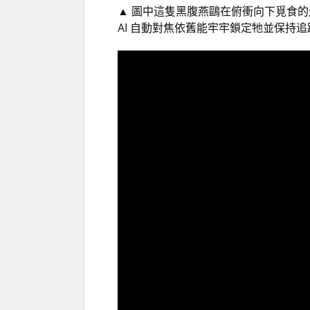
▲
圖中這隻黑腹燕鷗在俯衝向下覓食的過
AI 自動對焦依舊能牢牢鎖定牠並保持追蹤，可靠度