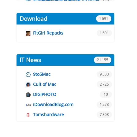
云南省医院信息管理系统-unanswered-
YNHIS-KMHIS
月光博客-yeguangBoog
Download
FitGirl Repacks
IT News
9to5Mac
Cult of Mac
DIGIPHOTO
iDownloadBlog.com
Tomshardware